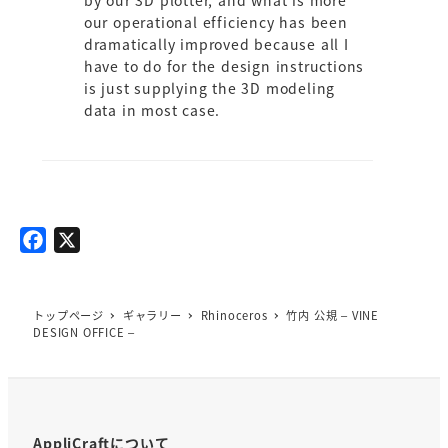
our operational efficiency has been
dramatically improved because all I
have to do for the design instructions
is just supplying the 3D modeling
data in most case.
F
X
a
c
e
トップページ
ギャラリー
Rhinoceros
竹内 公規 – VINE
DESIGN OFFICE –
b
o
o
k
AppliCraftについて