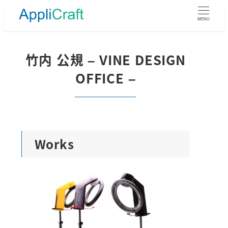
メ
イ
MENU
ン
コ
ン
竹内 公規 – VINE DESIGN
テ
OFFICE –
ン
ツ
へ
移
動
Works