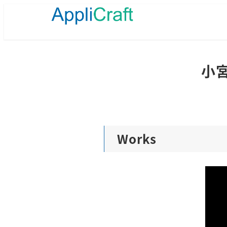
メ
イ
ン
コ
ン
テ
小宮
ン
ツ
へ
移
動
Works