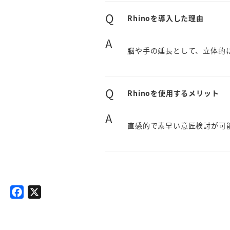
Q
Rhinoを導入した理由
A
脳や手の延長として、立体的
Q
Rhinoを使用するメリット
A
直感的で素早い意匠検討が可
F
X
a
c