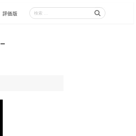
評価版
検
索
–