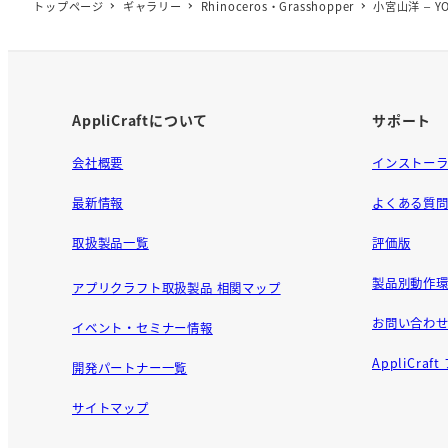
e
トップページ
ギャラリー
Rhinoceros・Grasshopper
小宮山洋 – YO
b
o
o
k
AppliCraftについて
サポート
会社概要
インストー
最新情報
よくある質
取扱製品一覧
評価版
製品別動作環
アプリクラフト取扱製品 相関マップ
お問い合わ
イベント・セミナー情報
AppliCra
開発パートナー一覧
サイトマップ