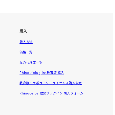
購入
購入方法
価格一覧
販売代理店一覧
Rhino／plug-ins教育版 購入
教育版・ラボラトリーライセンス購入規定
Rhinoceros 建築プラグイン 購入フォーム