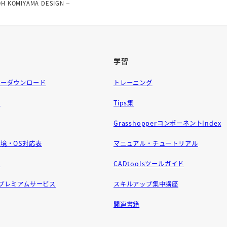
H KOMIYAMA DESIGN –
学習
ラーダウンロード
トレーニング
問
Tips集
GrasshopperコンポーネントIndex
境・OS対応表
マニュアル・チュートリアル
せ
CADtoolsツールガイド
ft プレミアムサービス
スキルアップ集中講座
関連書籍