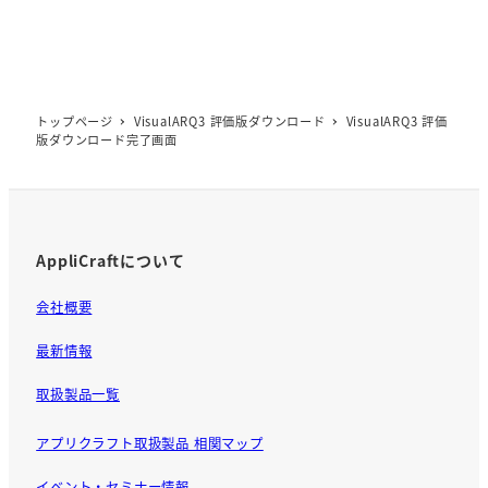
トップページ
VisualARQ3 評価版ダウンロード
VisualARQ3 評価
版ダウンロード完了画面
AppliCraftについて
会社概要
最新情報
取扱製品一覧
アプリクラフト取扱製品 相関マップ
イベント・セミナー情報