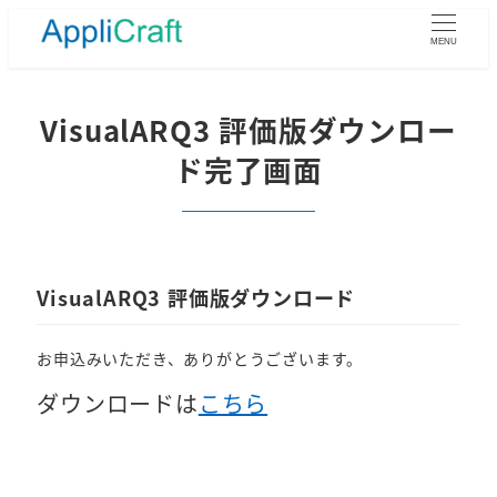
メ
イ
MENU
ン
コ
ン
VisualARQ3 評価版ダウンロー
テ
ド完了画面
ン
ツ
へ
移
動
VisualARQ3 評価版ダウンロード
お申込みいただき、ありがとうございます。
ダウンロードは
こちら