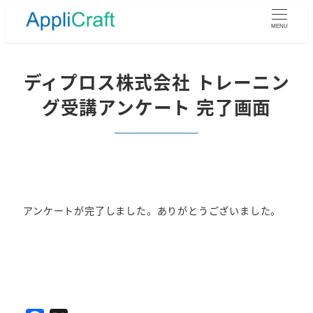
メ
イ
MENU
ン
コ
ン
ディプロス株式会社 トレーニン
テ
グ受講アンケート 完了画面
ン
ツ
へ
移
動
アンケートが完了しました。ありがとうございました。