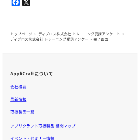
F
X
a
c
e
b
トップページ
ディプロス株式会社 トレーニング受講アンケート
ディプロス株式会社 トレーニング受講アンケート 完了画面
o
o
k
AppliCraftについて
会社概要
最新情報
取扱製品一覧
アプリクラフト取扱製品 相関マップ
イベント・セミナー情報