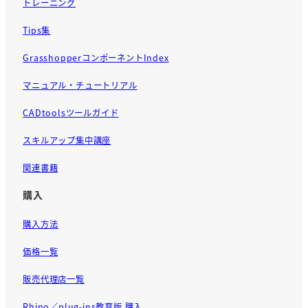
トレーニング
Tips集
GrasshopperコンポーネントIndex
マニュアル・チュートリアル
CADtoolsツールガイド
スキルアップ集中講座
関連書籍
購入
購入方法
価格一覧
販売代理店一覧
Rhino／plug-ins教育版 購入