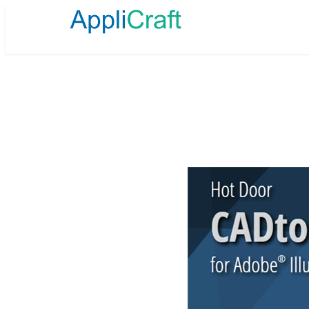
メ
イ
ン
コ
ン
テ
ン
ツ
へ
移
動