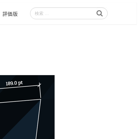
評価版
検
索