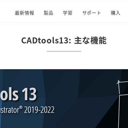
最新情報
製品
学習
サポート
購入
CADtools13: 主な機能