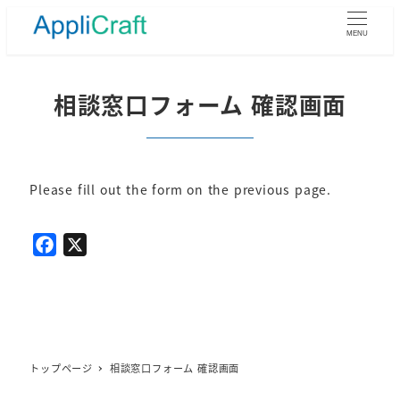
メ
イ
MENU
ン
コ
ン
相談窓口フォーム 確認画面
テ
ン
ツ
へ
Please fill out the form on the previous page.
移
動
F
X
a
c
e
b
o
トップページ
相談窓口フォーム 確認画面
o