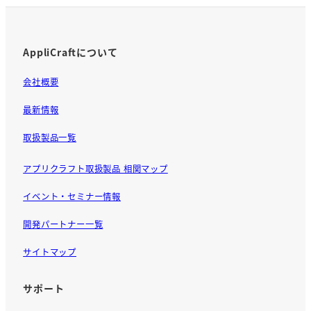
k
AppliCraftについて
会社概要
最新情報
取扱製品一覧
アプリクラフト取扱製品 相関マップ
イベント・セミナー情報
開発パートナー一覧
サイトマップ
サポート