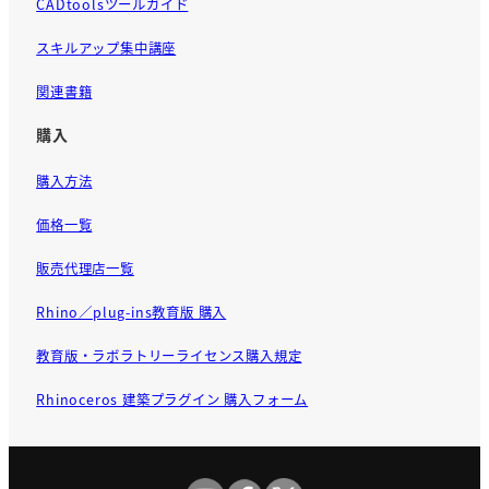
CADtoolsツールガイド
スキルアップ集中講座
関連書籍
購入
購入方法
価格一覧
販売代理店一覧
Rhino／plug-ins教育版 購入
教育版・ラボラトリーライセンス購入規定
Rhinoceros 建築プラグイン 購入フォーム