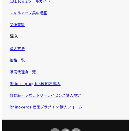
CADtoolsツールガイド
スキルアップ集中講座
関連書籍
購入
購入方法
価格一覧
販売代理店一覧
Rhino／plug-ins教育版 購入
教育版・ラボラトリーライセンス購入規定
Rhinoceros 建築プラグイン 購入フォーム