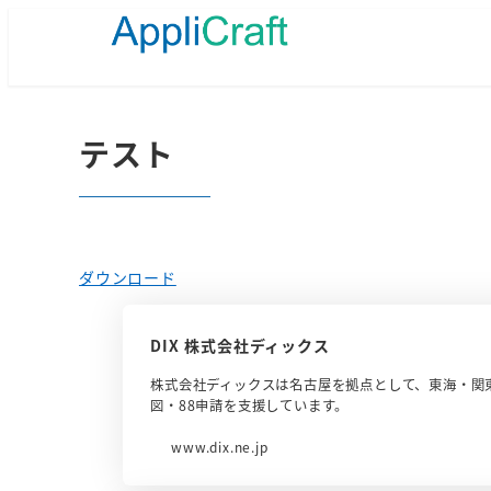
メ
イ
ン
コ
ン
テ
テスト
ン
ツ
へ
移
動
ダウンロード
DIX 株式会社ディックス
株式会社ディックスは名古屋を拠点として、東海・関
図・88申請を支援しています。
www.dix.ne.jp