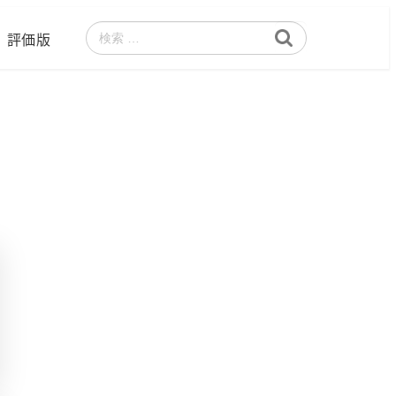
評価版
検
索