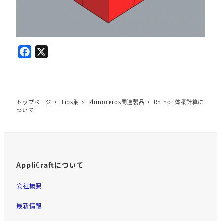
F
X
a
c
e
b
トップページ
Tips集
Rhinoceros関連製品
Rhino: 体積計算に
ついて
o
o
k
AppliCraftについて
会社概要
最新情報