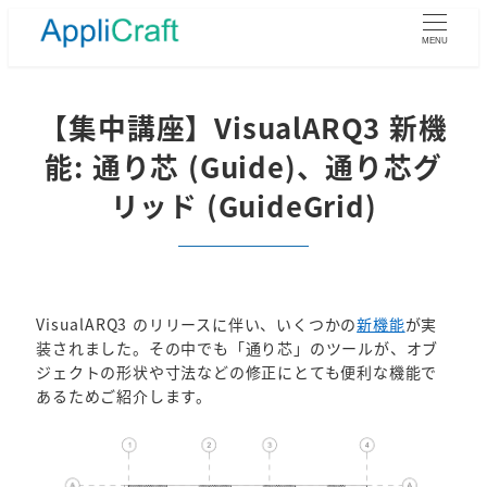
メ
イ
MENU
ン
コ
ン
【集中講座】VisualARQ3 新機
テ
能: 通り芯 (Guide)、通り芯グ
ン
ツ
リッド (GuideGrid)
へ
移
動
VisualARQ3 のリリースに伴い、いくつかの
新機能
が実
装されました。その中でも「通り芯」のツールが、オブ
ジェクトの形状や寸法などの修正にとても便利な機能で
あるためご紹介します。