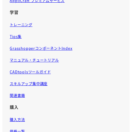
AppliCraft プレミアムサービス
学習
トレーニング
Tips集
GrasshopperコンポーネントIndex
マニュアル・チュートリアル
CADtoolsツールガイド
スキルアップ集中講座
関連書籍
購入
購入方法
価格一覧