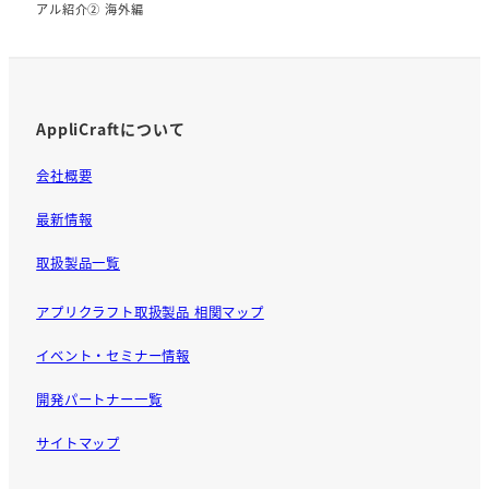
アル紹介② 海外編
o
o
k
AppliCraftについて
会社概要
最新情報
取扱製品一覧
アプリクラフト取扱製品 相関マップ
イベント・セミナー情報
開発パートナー一覧
サイトマップ