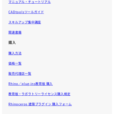
マニュアル・チュートリアル
CADtoolsツールガイド
スキルアップ集中講座
関連書籍
購入
購入方法
価格一覧
販売代理店一覧
Rhino／plug-ins教育版 購入
教育版・ラボラトリーライセンス購入規定
Rhinoceros 建築プラグイン 購入フォーム