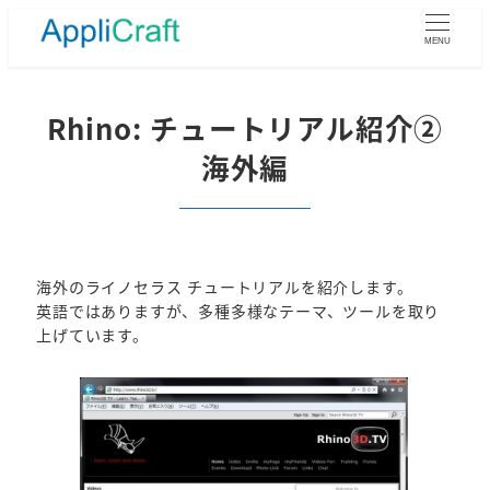
メ
イ
MENU
ン
コ
ン
Rhino: チュートリアル紹介②
テ
海外編
ン
ツ
へ
移
動
海外のライノセラス チュートリアルを紹介します。
英語ではありますが、多種多様なテーマ、ツールを取り
上げています。