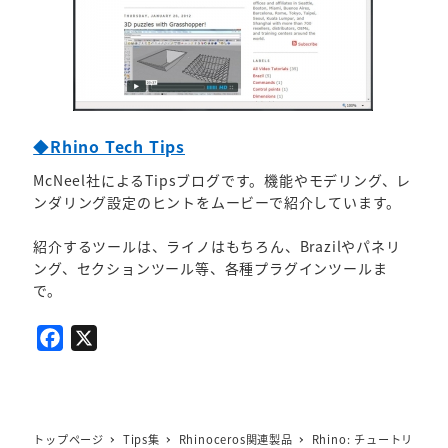
◆Rhino Tech Tips
McNeel社によるTipsブログです。機能やモデリング、レ
ンダリング設定のヒントをムービーで紹介しています。
紹介するツールは、ライノはもちろん、Brazilやパネリ
ング、セクションツール等、各種プラグインツールま
で。
F
X
a
c
e
b
トップページ
Tips集
Rhinoceros関連製品
Rhino: チュートリ