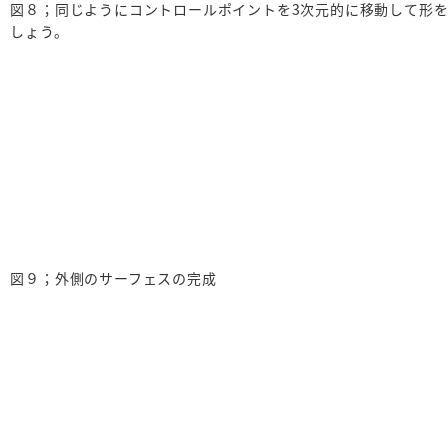
図８；同じようにコントロールポイントを3次元的に移動して形
しょう。
図９；外側のサーフェスの完成