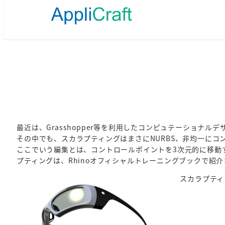
メ
イ
ン
コ
ン
テ
ン
ツ
へ
移
動
最近は、Grasshopper等を利用したコンピュテーショナル
その中でも、スカラプティングはまさにNURBS、非均一に
ここでいう編集とは、コントロールポイントを3次元的に移動す
プティングは、Rhinoオフィシャルトレーニングブックで紹
スカラプティ