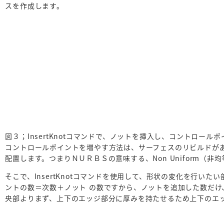
スを作成します。
図３；InsertKnotコマンドで、ノットを挿入し、コントロー
コントロールポイントを増やす方法は、サーフェスのリビルドが
配置します。つまりＮＵＲＢＳの意味する、Non Uniform（
そこで、InsertKnotコマンドを使用して、形状の変化を行い
ントの数＝次数＋ノット の数ですから、ノットを追加した数だ
央部よりまず、上下のエッジ部分に厚みを持たせるため上下のエ