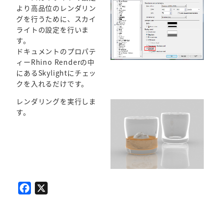
より高品位のレンダリン
グを行うために、スカイ
ライトの設定を行いま
す。
ドキュメントのプロパテ
ィーRhino Renderの中
にあるSkylightにチェッ
クを入れるだけです。
レンダリングを実行しま
す。
F
X
a
c