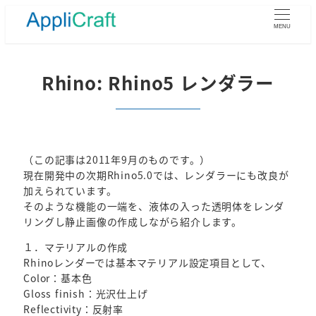
メ
イ
MENU
ン
コ
ン
Rhino: Rhino5 レンダラー
テ
ン
ツ
へ
移
（この記事は2011年9月のものです。）
動
現在開発中の次期Rhino5.0では、レンダラーにも改良が
加えられています。
そのような機能の一端を、液体の入った透明体をレンダ
リングし静止画像の作成しながら紹介します。
１．マテリアルの作成
Rhinoレンダーでは基本マテリアル設定項目として、
Color：基本色
Gloss finish：光沢仕上げ
Reflectivity：反射率