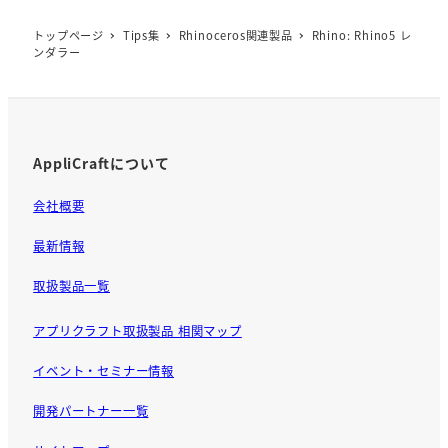
e
b
トップページ
Tips集
Rhinoceros関連製品
Rhino: Rhino5 レ
ンダラー
o
o
k
AppliCraftについて
会社概要
最新情報
取扱製品一覧
アプリクラフト取扱製品 相関マップ
イベント・セミナー情報
開発パートナー一覧