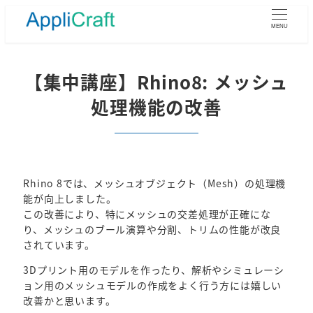
メ
イ
MENU
ン
コ
ン
【集中講座】Rhino8: メッシュ
テ
処理機能の改善
ン
ツ
へ
移
動
Rhino 8では、メッシュオブジェクト（Mesh）の処理機
能が向上しました。
この改善により、特にメッシュの交差処理が正確にな
り、メッシュのブール演算や分割、トリムの性能が改良
されています。
3Dプリント用のモデルを作ったり、解析やシミュレーシ
ョン用のメッシュモデルの作成をよく行う方には嬉しい
改善かと思います。