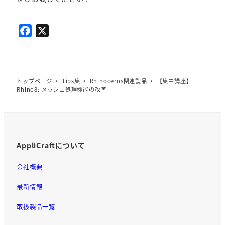
F
X
a
c
e
b
トップページ
Tips集
Rhinoceros関連製品
【集中講座】
Rhino8: メッシュ処理機能の改善
o
o
k
AppliCraftについて
会社概要
最新情報
取扱製品一覧