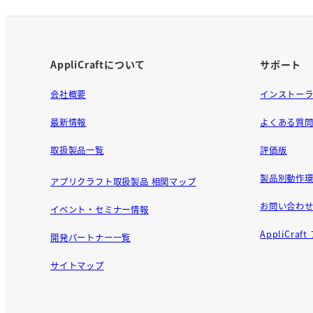
o
o
k
AppliCraftについて
サポート
会社概要
インストー
最新情報
よくある質
取扱製品一覧
評価版
製品別動作環
アプリクラフト取扱製品 相関マップ
お問い合わ
イベント・セミナー情報
AppliCra
開発パートナー一覧
サイトマップ