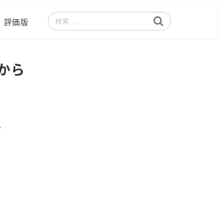
評価版
検
索
ルから
。