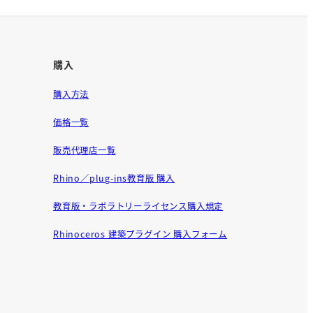
購入
購入方法
価格一覧
販売代理店一覧
Rhino／plug-ins教育版 購入
教育版・ラボラトリーライセンス購入規定
Rhinoceros 建築プラグイン 購入フォーム