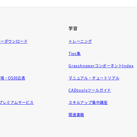
学習
ラーダウンロード
トレーニング
問
Tips集
GrasshopperコンポーネントIndex
境・OS対応表
マニュアル・チュートリアル
せ
CADtoolsツールガイド
ft プレミアムサービス
スキルアップ集中講座
関連書籍