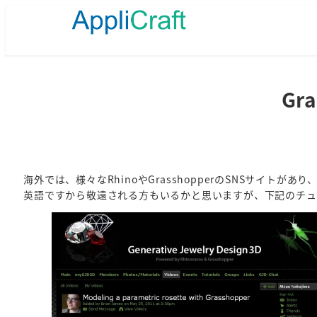
メ
イ
ン
コ
ン
テ
Gr
ン
ツ
へ
移
動
海外では、様々なRhinoやGrasshopperのSNSサイ
英語ですから敬遠される方もいるかと思いますが、下記のチュ