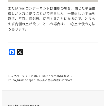
また[Area]コンポーネントは曲線の場合、閉じた平面曲
線しか入力に使うことができません。一度近しい平面を
取得、平面に投影後、使用することになるので、とりあ
えず内側の点が欲しいという場合は、中心点を使う方法
もあります。
F
X
a
c
e
b
トップページ
Tips集
Rhinoceros関連製品
Rhino,Grasshopper: 中心点と重心の違いについて
o
o
k
AppliCraftについて