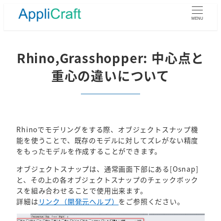
メ
イ
MENU
ン
コ
ン
Rhino,Grasshopper: 中心点と
テ
重心の違いについて
ン
ツ
へ
移
動
Rhinoでモデリングをする際、オブジェクトスナップ機
能を使うことで、既存のモデルに対してズレがない精度
をもったモデルを作成することができます。
オブジェクトスナップは、通常画面下部にある[Osnap]
と、その上の各オブジェクトスナップのチェックボック
スを組み合わせることで使用出来ます。
詳細は
リンク（開発元ヘルプ）
をご参照ください。