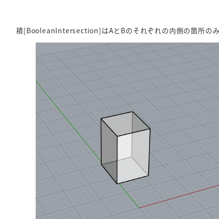
積[BooleanIntersection]はAとBのそれぞれの