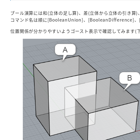
ブール演算には和(立体の足し算)、差(立体から立体の引き算)
コマンド名は順に[BooleanUnion]、[BooleanDifference]、[B
位置関係が分かりやすいようゴースト表示で確認してみます(下