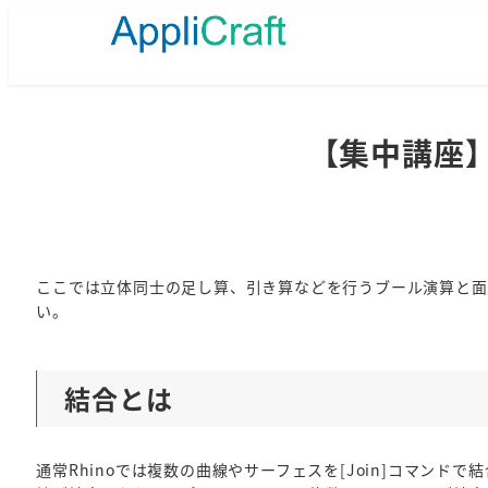
メ
イ
ン
コ
ン
テ
【集中講座】R
ン
ツ
へ
移
動
ここでは立体同士の足し算、引き算などを行うブール演算と面の
い。
結合とは
通常Rhinoでは複数の曲線やサーフェスを[Join]コマンド