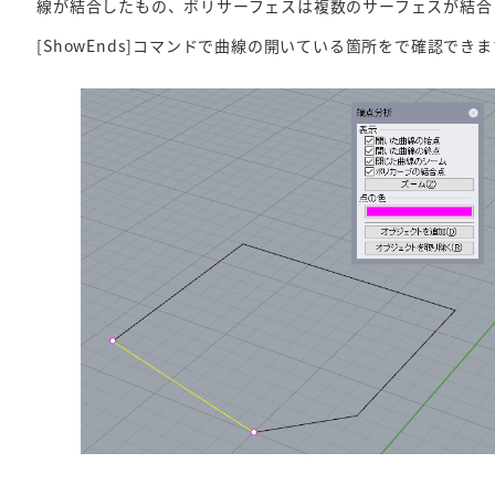
線が結合したもの、ポリサーフェスは複数のサーフェスが結合
[ShowEnds]コマンドで曲線の開いている箇所をで確認できま