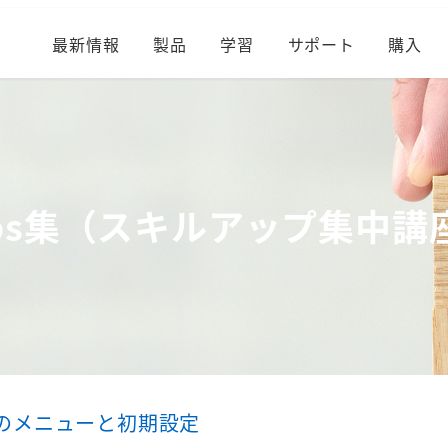
最新情報
製品
学習
サポート
購入
ips集（スキルアップ集中講
oolsのメニューと初期設定