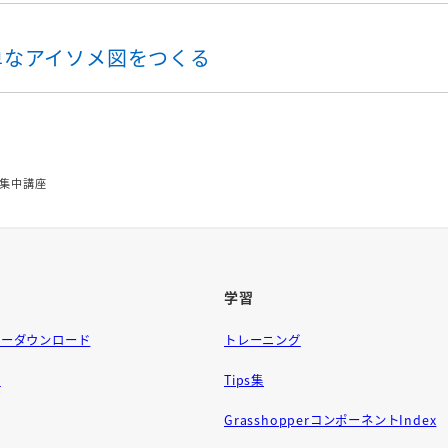
に簡単なアイソメ図をつくる
集中講座
学習
ラーダウンロード
トレーニング
問
Tips集
GrasshopperコンポーネントIndex