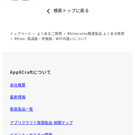
a
検索トップに戻る
c
e
b
トップページ
よくあるご質問
Rhinoceros関連製品 よくある質問
o
Rhino: 製品版・評価版・WIPの違いについて
o
k
AppliCraftについて
会社概要
最新情報
取扱製品一覧
アプリクラフト取扱製品 相関マップ
イベント・セミナー情報