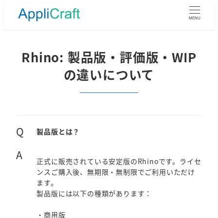
メ
イ
MENU
ン
コ
ン
Rhino: 製品版・評価版・WIP
テ
の違いについて
ン
ツ
へ
移
動
Q
製品版とは？
A
正式に販売されている安定版のRhinoです。ライセ
ンスご購入後、無期限・無制限でご利用いただけ
ます。
製品版には以下の種類があります：
・商用版